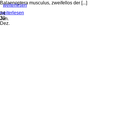
Balaenoptera musculus, zweifellos der [...]
weiterlesen
weiterlesen
24
30
Jan.
Dez.