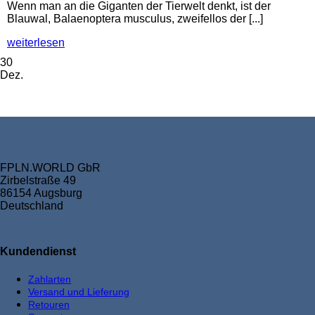
Wenn man an die Giganten der Tierwelt denkt, ist der
Blauwal, Balaenoptera musculus, zweifellos der [...]
weiterlesen
30
Dez.
FPLN.WORLD GbR
Zirbelstraße 49
86154 Augsburg
Deutschland
Kundendienst
Zahlarten
Versand und Lieferung
Retouren