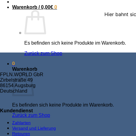
Warenkorb /
0,00
€
0
Hier bahnt si
Es befinden sich keine Produkte im Warenkorb.
Zurück zum Shop
0
Warenkorb
FPLN.WORLD GbR
Zirbelstraße 49
86154 Augsburg
Deutschland
Es befinden sich keine Produkte im Warenkorb.
Kundendienst
Zurück zum Shop
Zahlarten
Versand und Lieferung
Retouren