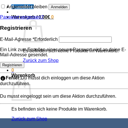
Angemeldet bleiben
Anmelden
Anmelden
Passwort vergessen?
Warenkorb /
0,00
€
0
Registrieren
E-Mail-Adresse
*
Erforderlich
Ein Link zum Erstellen eines neuen Passwort wird an deine E-
Es befinden sich keine Produkte im Warenkorb.
Mail-Adresse gesendet.
Zurück zum Shop
Registrieren
0
Warenkorb
Fehler:
Du musst dich einloggen um diese Aktion
durchzuführen.
Du musst eingeloggt sein um diese Aktion durchzuführen.
Es befinden sich keine Produkte im Warenkorb.
Zurück zum Shop