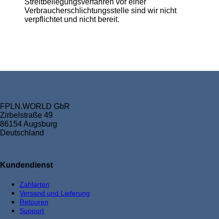
Streitbeilegungsverfahren vor einer
Verbraucherschlichtungsstelle sind wir nicht
verpflichtet und nicht bereit.
FPLN.WORLD GbR
Zirbelstraße 49
86154 Augsburg
Deutschland
Kundendienst
Zahlarten
Versand und Lieferung
Retouren
Support