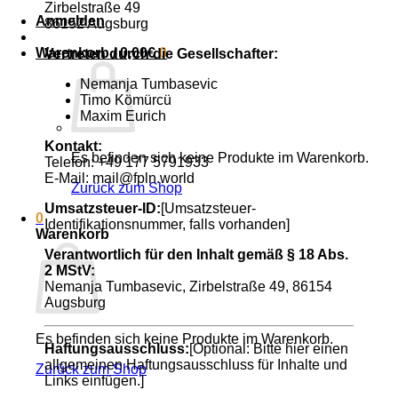
Zirbelstraße 49
Anmelden
86152 Augsburg
Warenkorb /
0,00
€
0
Vertreten durch die Gesellschafter:
Nemanja Tumbasevic
Timo Kömürcü
Maxim Eurich
Kontakt:
Es befinden sich keine Produkte im Warenkorb.
Telefon: +49 177 5791933
E-Mail: mail@fpln.world
Zurück zum Shop
Umsatzsteuer-ID:
[Umsatzsteuer-
0
Identifikationsnummer, falls vorhanden]
Warenkorb
Verantwortlich für den Inhalt gemäß § 18 Abs.
2 MStV:
Nemanja Tumbasevic, Zirbelstraße 49, 86154
Augsburg
Es befinden sich keine Produkte im Warenkorb.
Haftungsausschluss:
[Optional: Bitte hier einen
allgemeinen Haftungsausschluss für Inhalte und
Zurück zum Shop
Links einfügen.]