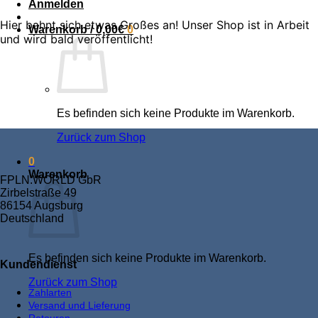
Anmelden
Hier bahnt sich etwas Großes an! Unser Shop ist in Arbeit
Warenkorb /
0,00
€
0
und wird bald veröffentlicht!
Es befinden sich keine Produkte im Warenkorb.
Zurück zum Shop
0
Warenkorb
FPLN.WORLD GbR
Zirbelstraße 49
86154 Augsburg
Deutschland
Es befinden sich keine Produkte im Warenkorb.
Kundendienst
Zurück zum Shop
Zahlarten
Versand und Lieferung