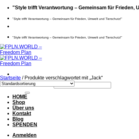
Zum
"Style trifft Verantwortung – Gemeinsam für Frieden, 
Inhalt
springen
"Style trifft Verantwortung – Gemeinsam für Frieden, Umwelt und Tierschutz!"
"Style trifft Verantwortung – Gemeinsam für Frieden, Umwelt und Tierschutz!"
Startseite
/
Produkte verschlagwortet mit „Jack“
Suche nach:
HOME
Shop
Über uns
Kontakt
Blog
SPENDEN
Anmelden