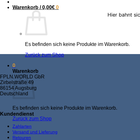
Warenkorb /
0,00
€
0
Hier bahnt si
Es befinden sich keine Produkte im Warenkorb.
Zurück zum Shop
0
Warenkorb
FPLN.WORLD GbR
Zirbelstraße 49
86154 Augsburg
Deutschland
Es befinden sich keine Produkte im Warenkorb.
Kundendienst
Zurück zum Shop
Zahlarten
Versand und Lieferung
Retouren