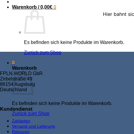
Warenkorb /
0,00
€
0
Hier bahnt si
Es befinden sich keine Produkte im Warenkorb.
Zurück zum Shop
0
Warenkorb
FPLN.WORLD GbR
Zirbelstraße 49
86154 Augsburg
Deutschland
Es befinden sich keine Produkte im Warenkorb.
Kundendienst
Zurück zum Shop
Zahlarten
Versand und Lieferung
Retouren