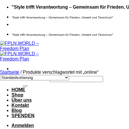
Zum
"Style trifft Verantwortung – Gemeinsam für Frieden, 
Inhalt
springen
"Style trifft Verantwortung – Gemeinsam für Frieden, Umwelt und Tierschutz!"
"Style trifft Verantwortung – Gemeinsam für Frieden, Umwelt und Tierschutz!"
Startseite
/
Produkte verschlagwortet mit „online“
Suche nach:
HOME
Shop
Über uns
Kontakt
Blog
SPENDEN
Anmelden