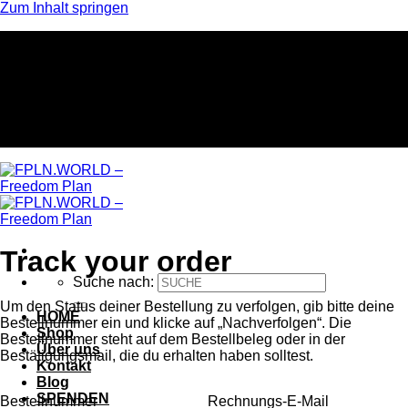
Zum Inhalt springen
"Style trifft Verantwortung – Gemeinsam für Frieden,
Umwelt und Tierschutz!"
"Style trifft Verantwortung – Gemeinsam für Frieden, Umwelt und Tierschutz!"
"Style trifft Verantwortung – Gemeinsam für Frieden, Umwelt und Tierschutz!"
Track your order
Suche nach:
Um den Status deiner Bestellung zu verfolgen, gib bitte deine
HOME
Bestellnummer ein und klicke auf „Nachverfolgen“. Die
Shop
Bestellnummer steht auf dem Bestellbeleg oder in der
Über uns
Bestätigungsmail, die du erhalten haben solltest.
Kontakt
Blog
SPENDEN
Bestellnummer
Rechnungs-E-Mail